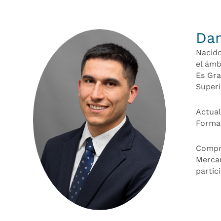
Dan
Nacido
el ámb
Es Gra
Superi
Actual
Formac
Compro
Mercan
partic