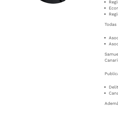
Regi
Econ
Regi
Todas 
Asoc
Asoc
Samuel
Canari
Public
Deli
Cana
Además