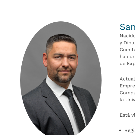
Sam
Nacido
y Dipl
Cuenta
ha cur
de Exp
Actual
Empres
Compag
la Uni
Está v
Regi