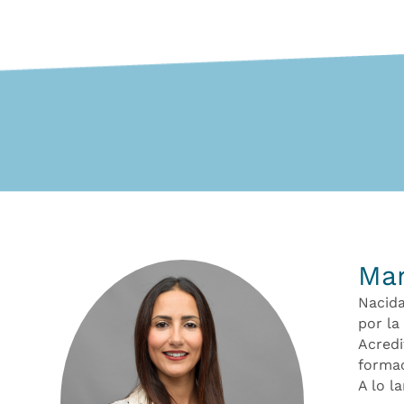
Mar
Nacida
por la
Acredi
formac
A lo l