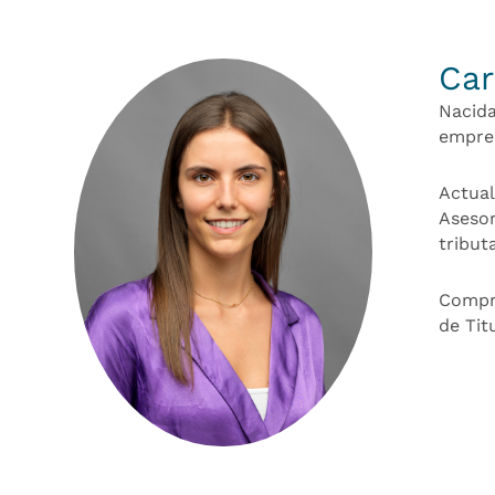
Car
Nacida
empres
Actual
Asesor
tribut
Compro
de Tit