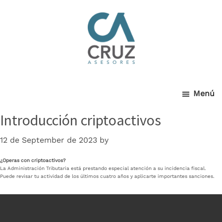
Cruz
Skip
to
main
Asesores
content
Menú
Introducción criptoactivos
12 de September de 2023
by
¿Operas con criptoactivos?
La Administración Tributaria está prestando especial atención a su incidencia fiscal.
Puede revisar tu actividad de los últimos cuatro años y aplicarte importantes sanciones.