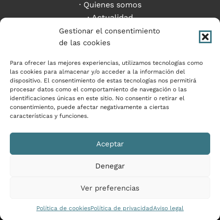
Quienes somos
Actualidad
Criptoactivos
Gestionar el consentimiento
Contacto
de las cookies
Para ofrecer las mejores experiencias, utilizamos tecnologías como
las cookies para almacenar y/o acceder a la información del
dispositivo. El consentimiento de estas tecnologías nos permitirá
procesar datos como el comportamiento de navegación o las
PROGRAMA KIT DIGITAL COFINANCIADO POR LOS
identificaciones únicas en este sitio. No consentir o retirar el
consentimiento, puede afectar negativamente a ciertas
FONDOS NEXT GENERATION (EU) DEL MECANISMO
características y funciones.
DE RECUPERACIÓN Y RESILIENCIA
Aceptar
Denegar
Ver preferencias
Política de cookies
Política de privacidad
Aviso legal