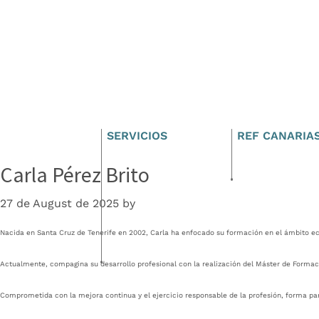
Cruz
Skip
Skip
to
to
primary
main
Asesores
navigation
content
SERVICIOS
REF CANARIA
Carla Pérez Brito
27 de August de 2025
by
Nacida en Santa Cruz de Tenerife en 2002, Carla ha enfocado su formación en el ámbito e
Actualmente, compagina su desarrollo profesional con la realización del Máster de Formaci
Comprometida con la mejora continua y el ejercicio responsable de la profesión, forma par