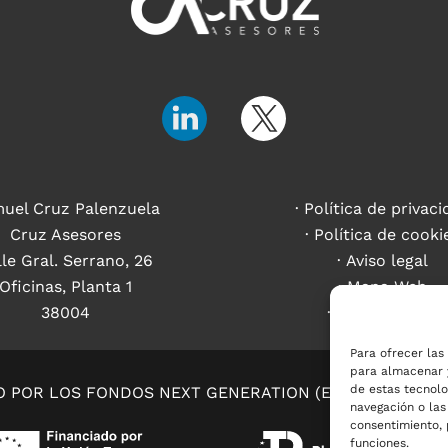
uel Cruz Palenzuela
Política de privaci
Cruz Asesores
Política de cooki
lle Gral. Serrano, 26
Aviso legal
Oficinas, Planta 1
Mapa Web
38004
Accesibilidad
Para ofrecer las
para almacenar y
de estas tecnol
O POR LOS FONDOS NEXT GENERATION (EU) DEL MECANI
navegación o las 
consentimiento, 
funciones.