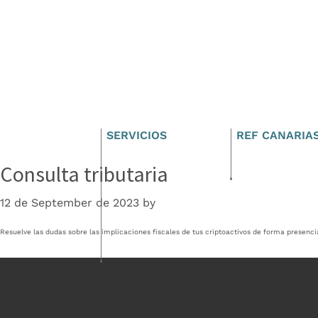
Cruz
Skip
Skip
to
to
primary
main
Asesores
navigation
content
SERVICIOS
REF CANARIA
Consulta tributaria
12 de September de 2023
by
Resuelve las dudas sobre las implicaciones fiscales de tus criptoactivos de forma presenci