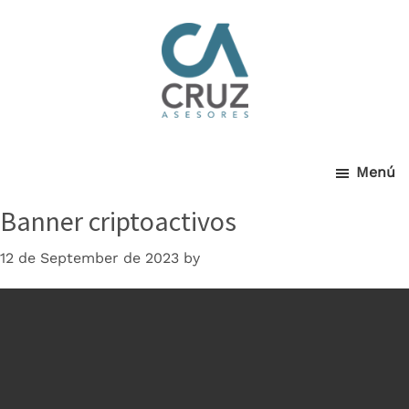
Cruz
Skip
to
main
Asesores
content
Menú
Banner criptoactivos
12 de September de 2023
by